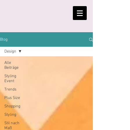
Blog
Design
Alle
Beiträge
Styling
Event
Trends
Plus Size
Shopping
Styling
Stil nach
Maß