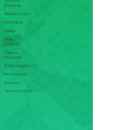
Personal
Shopping
Wundercurves
Nachhaltig
Design
Body
Positivity
Capsule
Wardrobe
Erfahrungsbericht
Herrenmode
Guschein
Jahresrückblick