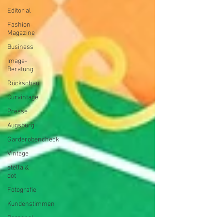
Editorial
Fashion
Magazine
Business
Image-
Beratung
Rückschau
Curvintage
Presse
Augsburg
Garderobencheck
Vintage
stella &
dot
Fotografie
Kundenstimmen