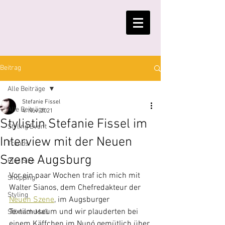
Beitrag
Alle Beiträge
Stefanie Fissel
Alle Beiträge
4. Nov. 2021
Stylistin Stefanie Fissel im
Styling Event
Interview mit der Neuen
Trends
Szene Augsburg
Plus Size
Vor ein paar Wochen traf ich mich mit 
Shopping
Walter Sianos, dem Chefredakteur der 
Styling
Neuen Szene
, im Augsburger 
Textilmuseum und wir plauderten bei 
Stil nach Maß
einem Käffchen im Nunó gemütlich über 