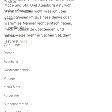
Editorial
Mode und Stil. Und Augsburg natürlich. 
Fashion Magazine
Wenn Ihr wissen wollt, was ich über 
Jogginghosen im Business denke oder, 
Business
warum es Männer recht einfach haben, 
Image-Beratung
mich modisch zu überzeugen, und 
vieles, vieles mehr in Sachen Stil, dann 
Rückschau
lest mal 
rein
:
Curvintage
Presse
Augsburg
Garderobencheck
Vintage
stella & dot
Fotografie
Kundenstimmen