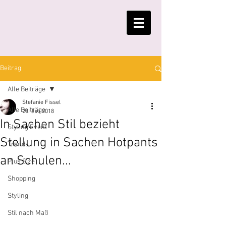
Beitrag
Alle Beiträge
Stefanie Fissel
Alle Beiträge
23. Juli 2018
In Sachen Stil bezieht
Styling Event
Stellung in Sachen Hotpants
Trends
an Schulen...
Plus Size
Shopping
Styling
Stil nach Maß