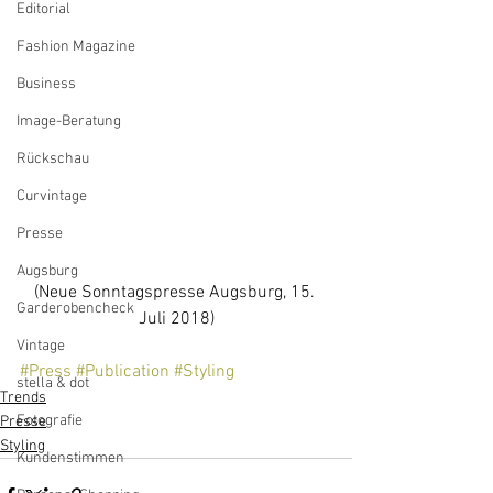
Editorial
Fashion Magazine
Business
Image-Beratung
Rückschau
Curvintage
Presse
Augsburg
(Neue Sonntagspresse Augsburg, 15. 
Garderobencheck
Juli 2018)
Vintage
#Press
#Publication
#Styling
stella & dot
Trends
Fotografie
Presse
Styling
Kundenstimmen