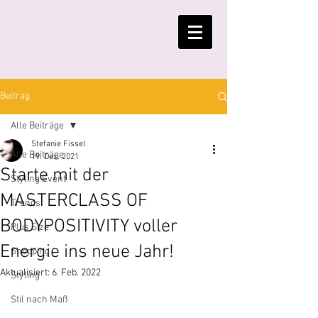
Beitrag
Alle Beiträge
Stefanie Fissel
Alle Beiträge
19. Dez. 2021
Starte mit der
Styling Event
MASTERCLASS OF
Trends
BODYPOSITIVITY voller
Plus Size
Energie ins neue Jahr!
Shopping
Aktualisiert:
6. Feb. 2022
Styling
Stil nach Maß