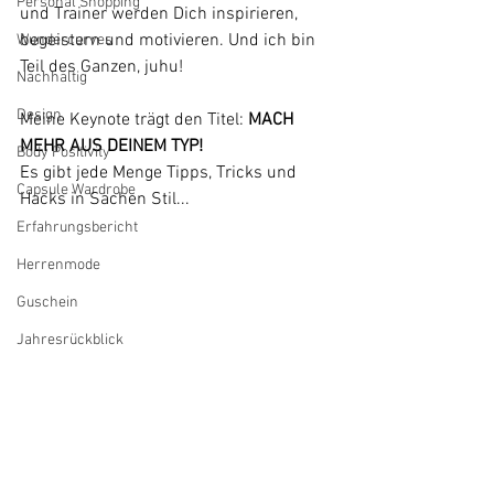
Personal Shopping
und Trainer werden Dich inspirieren, 
begeistern und motivieren. Und ich bin 
Wundercurves
Teil des Ganzen, juhu! 
Nachhaltig
Design
Meine Keynote trägt den Titel: 
MACH 
MEHR AUS DEINEM TYP! 
Body Positivity
Es gibt jede Menge Tipps, Tricks und 
Capsule Wardrobe
Hacks in Sachen Stil... 
Erfahrungsbericht
Herrenmode
Guschein
Jahresrückblick