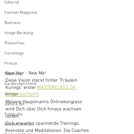
Editorial
Fashion Magazine
Business
Image-Beratung
Rückschau
Curvintage
Presse
New Year - New Me! 
Augsburg
Diese Vision steckt hinter "Fräulein 
Garderobencheck
Kurvigs" erster 
MASTERCLASS OF 
Vintage
BODYPOSITIVITY
. 
Melanie Hauptmanns Onlinekongress 
stella & dot
wird Dich über Dich hinaus wachsen 
Fotografie
lassen.
Dich erwarten spannende Trainings, 
Kundenstimmen
Keynotes und Meditationen. Die Coaches 