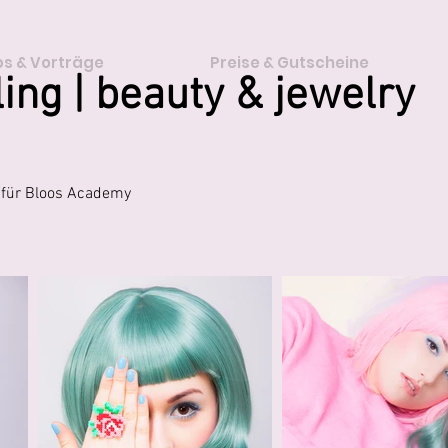
s & Vorträge
Preise & Gutscheine
ing | beauty & jewelry
l für Bloos Academy